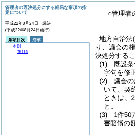
管理者の専決処分にする軽易な事項の指
定について
○管理者
平成22年8月24日 議決
(平成22年8月24日施行)
地方自治法
条項目次
沿革
り、議会の
本則
第1項
決処分する
(1)
既設条
字句を修
(2)
議会の
いて、契約
ときは、2,
と。
(3)
1件50
害賠償の