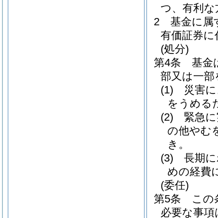
つ、有利な
2
基金に属
有価証券に
(処分)
第4条
基金
部又は一部
(1)
災害に
をうめる
(2)
緊急に
の他やむ
き。
(3)
長期に
めの経費
(委任)
第5条
この
必要な事項