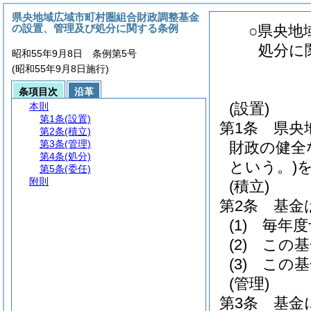
県央地域広域市町村圏組合財政調整基金
の設置、管理及び処分に関する条例
○県央地
処分に
昭和55年9月8日 条例第5号
(昭和55年9月8日施行)
条項目次
沿革
(設置)
本則
第1条
(設置)
第1条
県央
第2条
(積立)
第3条
(管理)
財政の健全
第4条
(処分)
という。)
第5条
(委任)
附則
(積立)
第2条
基金
(1)
毎年度
(2)
この基
(3)
この基
(管理)
第3条
基金