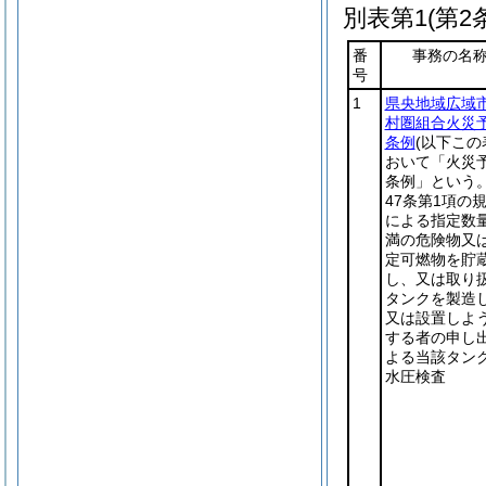
別表第1
(第2
番
事務の名
号
1
県央地域広域
村圏組合火災
条例
(以下この
おいて「火災
条例」という。
47条第1項の
による指定数
満の危険物又
定可燃物を貯
し、又は取り
タンクを製造
又は設置しよ
する者の申し
よる当該タン
水圧検査