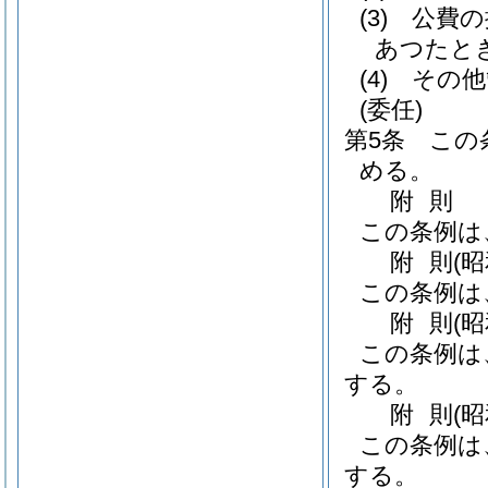
(3)
公費の
あつたと
(4)
その他
(委任)
第5条
この
める。
附
則
この条例は
附
則
(
この条例は
附
則
(昭
この条例は
する。
附
則
(
この条例は
する。