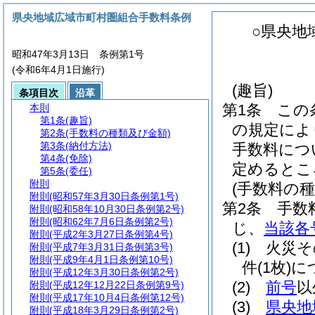
県央地域広域市町村圏組合手数料条例
○県央地
昭和47年3月13日 条例第1号
(令和6年4月1日施行)
(趣旨)
条項目次
沿革
第1条
この
本則
第1条
(趣旨)
の規定によ
第2条
(手数料の種類及び金額)
第3条
(納付方法)
手数料につ
第4条
(免除)
定めるとこ
第5条
(委任)
附則
(手数料の種
附則
(昭和57年3月30日条例第1号)
第2条
手数
附則
(昭和58年10月30日条例第2号)
附則
(昭和62年7月6日条例第2号)
じ、
当該各
附則
(平成2年3月27日条例第4号)
(1)
火災そ
附則
(平成7年3月31日条例第3号)
附則
(平成9年4月1日条例第10号)
件
(1枚)
に
附則
(平成12年3月30日条例第2号)
(2)
前号
以
附則
(平成12年12月22日条例第9号)
附則
(平成17年10月4日条例第12号)
(3)
県央地
附則
(平成18年3月29日条例第2号)