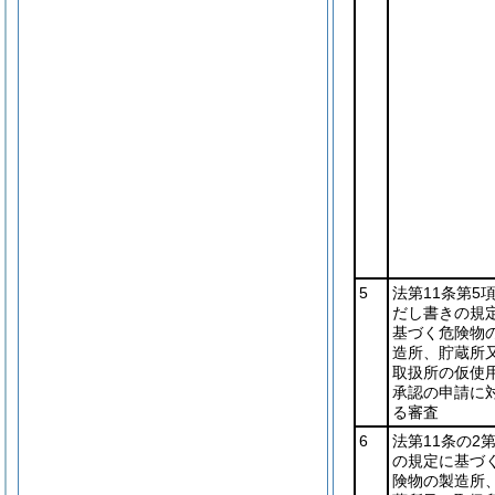
5
法第11条第5
だし書きの規
基づく危険物
造所、貯蔵所
取扱所の仮使
承認の申請に
る審査
6
法第11条の2第
の規定に基づ
険物の製造所