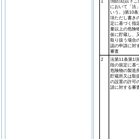
1
消防法
(以下こ
において「法
いう。)
第10条
項ただし書き
定に基づく指
量以上の危険
仮に貯蔵し、
取り扱う場合
認の申請に対
審査
2
法第11条第1
段の規定に基
危険物の製造
貯蔵所又は取
の設置の許可
請に対する審