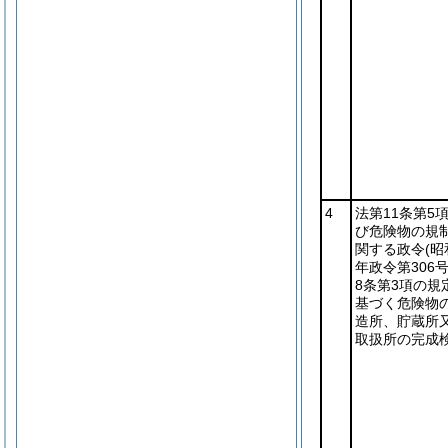
4
法第11条第5
び危険物の規
関する政令
(昭
年政令第306号
8条第3項の規
基づく危険物
造所、貯蔵所
取扱所の完成