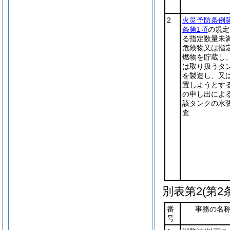
2
火災予防条例第
条第1項
の規定
る指定数量未
危険物又は指
燃物を貯蔵し
は取り扱うタ
を製造し、又
置しようとす
の申し出によ
該タンクの水
査
別表第2
(第2
番
事務の名
号