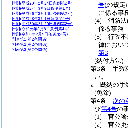
附則
(平成23年2月24日条例第2号)
号)
の規定
附則
(平成24年3月9日条例第1号)
に係る
附則
(平成26年3月13日条例第2号)
附則
(平成28年3月1日条例第4号)
(4)
消防法
附則
(平成30年2月20日条例第2号)
係る事
附則
(令和元年8月8日条例第4号)
附則
(令和6年2月5日条例第4号)
(5)
行政不
別表第1
(第2条関係)
律におい
別表第2
(第2条関係)
別表第3
(第2条関係)
第3
(納付方法)
第3条
手数
い。
2
既納の手
(免除)
第4条
次の
び
第4号
の
(1)
官公署
(2)
官公吏