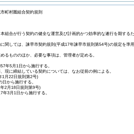
域市町村圏組合契約規則
、本組合が行う契約の健全な運営及び計画的かつ効率的な遂行を期する
約に関しては、諫早市契約規則
(平成17年諫早市規則第54号)
の規定を準
定めるもののほか、必要な事項は、管理者が定める。
57年5月1日から施行する。
際、現に締結している契約については、なお従前の例による。
年1月22日
規則第2号)
の日から施行する。
7年2月18日
規則第9号)
7年3月1日から施行する。