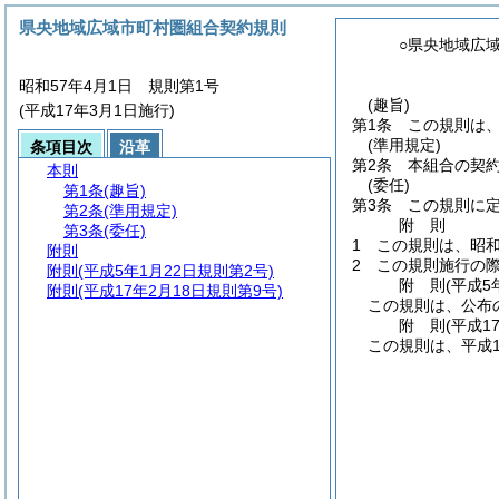
県央地域広域市町村圏組合契約規則
○県央地域広
昭和57年4月1日 規則第1号
(趣旨)
(平成17年3月1日施行)
第1条
この規則は
(準用規定)
条項目次
沿革
第2条
本組合の契
本則
(委任)
第1条
(趣旨)
第3条
この規則に
第2条
(準用規定)
附
則
第3条
(委任)
1
この規則は、昭和
附則
2
この規則施行の
附則
(平成5年1月22日規則第2号)
附
則
(平成5
附則
(平成17年2月18日規則第9号)
この規則は、公布
附
則
(平成1
この規則は、平成1