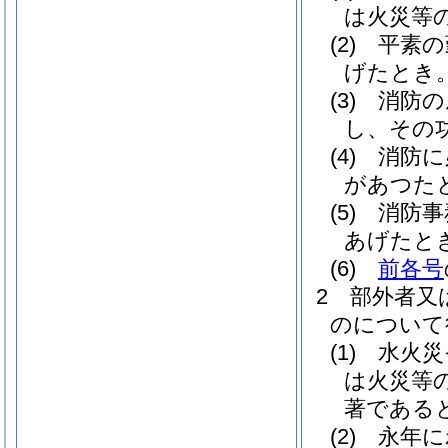
は火災等
(2)
平素の
げたとき
(3)
消防の
し、その
(4)
消防に
があつた
(5)
消防事
あげたと
(6)
前各号
2
部外者又
のについて
(1)
水火災
は火災等
著である
(2)
永年に