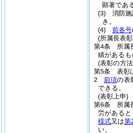
顕著であ
(3)
消防施
き。
(4)
前各号
(所属長表彰
第4条
所属
績があるも
(表彰の方法
第5条
表彰
2
前項
の表
できる。
(表彰上申)
第6条
所属
労があると
様式
又は
第
い。