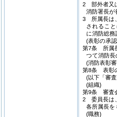
2
部外者又
消防署長が
3
所属長は
されること
に消防総務
(表彰の承認
第7条
所属
つて消防長
(消防表彰審
第8条
表彰
(以下「審
(組織)
第9条
審査
2
委員長は
各所属長を
(職務)