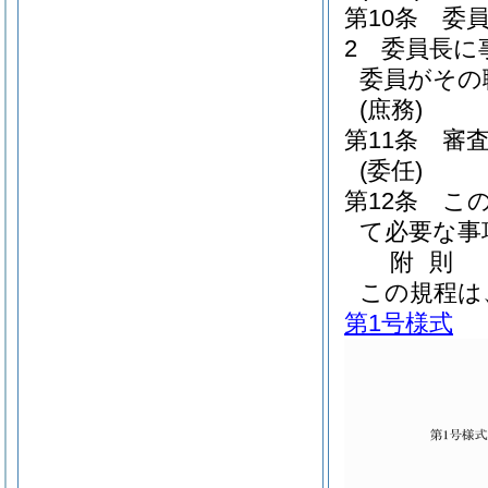
第10条
委
2
委員長に
委員がその
(庶務)
第11条
審
(委任)
第12条
こ
て必要な事
附
則
この規程は
第1号様式