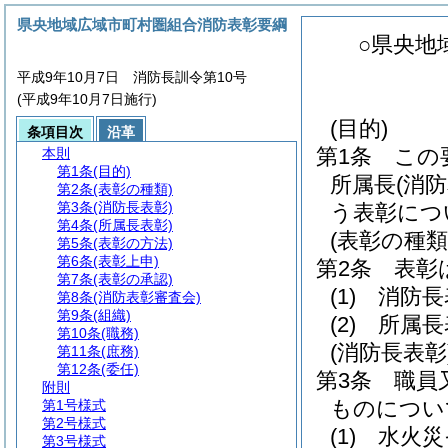
県央地域広域市町村圏組合消防表彰要綱
○県央地
平成9年10月7日 消防長訓令第10号
(平成9年10月7日施行)
(目的)
条項目次
沿革
第1条
この
本則
第1条
(目的)
所属長
(消
第2条
(表彰の種類)
第3条
(消防長表彰)
う表彰につ
第4条
(所属長表彰)
(表彰の種類
第5条
(表彰の方法)
第6条
(表彰上申)
第2条
表彰
第7条
(表彰の承認)
(1)
消防長
第8条
(消防表彰審査会)
第9条
(組織)
(2)
所属長
第10条
(職務)
(消防長表彰
第11条
(庶務)
第12条
(委任)
第3条
職員
附則
ものについ
第1号様式
第2号様式
(1)
水火災
第3号様式