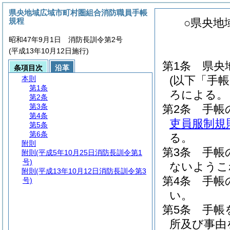
県央地域広域市町村圏組合消防職員手帳
規程
○県央地
昭和47年9月1日 消防長訓令第2号
(平成13年10月12日施行)
第1条
県央
条項目次
沿革
(以下「手
本則
第1条
ろによる。
第2条
第3条
第2条
手帳
第4条
吏員服制規
第5条
第6条
る。
附則
第3条
手帳
附則
(平成5年10月25日消防長訓令第1
号)
ないようこ
附則
(平成13年10月12日消防長訓令第3
第4条
手帳
号)
い。
第5条
手帳
所及び事由