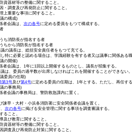
防資器材等の整備に関すること。
因・調査及び再発防止に関すること。
理上重要な事項に関すること。
議の構成)
係者会議は、
次の各号
に定める委員をもつて構成する。
者
うち消防長が指名する者
うちから消防長が指名する者
会議の議長は、総括安全責任者をもつて充てる。
関し特に必要と認める場合は、学識経験を有する者又は議事に関係ある
議の開催)
係者会議は、1年に1回以上開催するものとし、議長が招集する。
会議は、委員の過半数が出席しなければこれを開催することができない
議委員の任期)
項第3号
及び
第4号
に定める委員の任期は、1年とする。
ただし、再任す
議の事務局)
係者会議の事務局は、警防救急課内に置く。
び諫早・大村・小浜各消防署に安全関係者会議を置く。
は、
次の各号
に掲げる安全管理に関する事項を調査審議する。
すること。
導及び教育に関すること。
防資器材等の整備に関すること。
因調査及び再発防止対策に関すること。