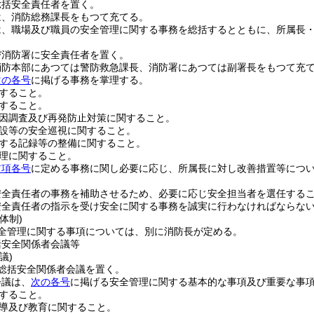
総括安全責任者を置く。
は、消防総務課長をもつて充てる。
は、職場及び職員の安全管理に関する事務を総括するとともに、所属長
び消防署に安全責任者を置く。
消防本部にあつては警防救急課長、消防署にあつては副署長をもつて充
次の各号
に掲げる事務を掌理する。
すること。
すること。
因調査及び再発防止対策に関すること。
設等の安全巡視に関すること。
する記録等の整備に関すること。
理に関すること。
前項各号
に定める事務に関し必要に応じ、所属長に対し改善措置等につ
安全責任者の事務を補助させるため、必要に応じ安全担当者を選任する
安全責任者の指示を受け安全に関する事務を誠実に行わなければならな
体制)
全管理に関する事項については、別に消防長が定める。
括安全関係者会議等
議)
総括安全関係者会議を置く。
会議は、
次の各号
に掲げる安全管理に関する基本的な事項及び重要な事
すること。
導及び教育に関すること。