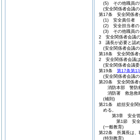
(5)
その他職員の
(安全関係者会議の
第17条
安全関係者
(1)
安全責任者
(2)
安全担当者の
(3)
その他職員の
2
安全関係者会議
3
議長が必要と認
(安全関係者会議の
第18条
安全関係者
2
安全関係者会議
(安全関係者会議委
第19条
第17条第1
(安全関係者会議の
第20条
安全関係者
消防本部 警防
消防署 救急救
(補則)
第21条
総括安全関
める。
第3章
安全
第1節
安
(一般教育)
第22条
所属長は、
(特別教育)