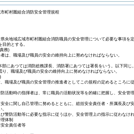
域市町村圏組合消防安全管理規程
、県央地域広域市町村圏組合消防職員の安全管理について必要な事項を
を目的とする。
責務)
任者は、職場及び職員の安全の維持向上に努めなければならない。
防本部にあつては消防総務課長、消防署にあつては署長をいう。以下同じ。
図り、職場及び職員の安全の維持向上に努めなければならない。
)
は、職場及び職員の安全管理の推進者としてこの規程の定めるところに
警防活動時の指揮者は、常に職員の活動状況等を的確に把握し、安全管
に安全に関し自己管理に努めるとともに、総括安全責任者・所属長及び
い。
及び警防活動等に必要な指示に従うほか、安全管理上の指示に従わなけ
管理体制
括安全責任者等