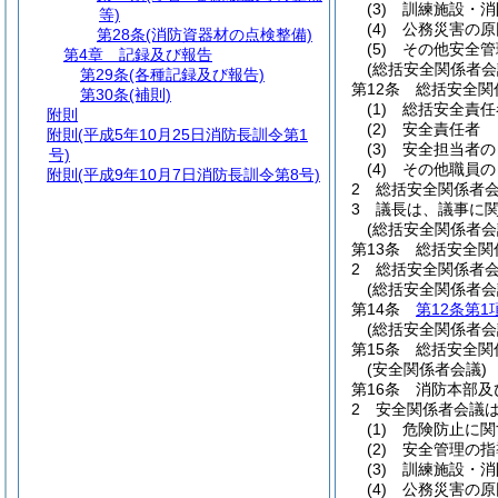
(3)
訓練施設・消
等)
(4)
公務災害の原
第28条
(消防資器材の点検整備)
(5)
その他安全管
第4章
記録及び報告
(総括安全関係者会
第29条
(各種記録及び報告)
第12条
総括安全関
第30条
(補則)
(1)
総括安全責任
附則
(2)
安全責任者
附則
(平成5年10月25日消防長訓令第1
(3)
安全担当者の
号)
(4)
その他職員の
附則
(平成9年10月7日消防長訓令第8号)
2
総括安全関係者
3
議長は、議事に
(総括安全関係者会
第13条
総括安全関
2
総括安全関係者
(総括安全関係者会
第14条
第12条第1
(総括安全関係者会
第15条
総括安全関
(安全関係者会議)
第16条
消防本部及
2
安全関係者会議
(1)
危険防止に関
(2)
安全管理の指
(3)
訓練施設・消
(4)
公務災害の原