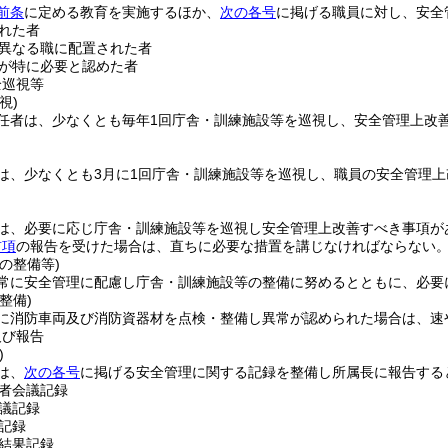
前条
に定める教育を実施するほか、
次の各号
に掲げる職員に対し、安全
れた者
異なる職に配置された者
が特に必要と認めた者
全巡視等
視)
任者は、少なくとも毎年1回庁舎・訓練施設等を巡視し、安全管理上改
は、少なくとも3月に1回庁舎・訓練施設等を巡視し、職員の安全管理
は、必要に応じ庁舎・訓練施設等を巡視し安全管理上改善すべき事項が
前項
の報告を受けた場合は、直ちに必要な措置を講じなければならない
の整備等)
常に安全管理に配慮し庁舎・訓練施設等の整備に努めるとともに、必要
整備)
に消防車両及び消防資器材を点検・整備し異常が認められた場合は、速
及び報告
)
は、
次の各号
に掲げる安全管理に関する記録を整備し所属長に報告する
者会議記録
議記録
記録
結果記録