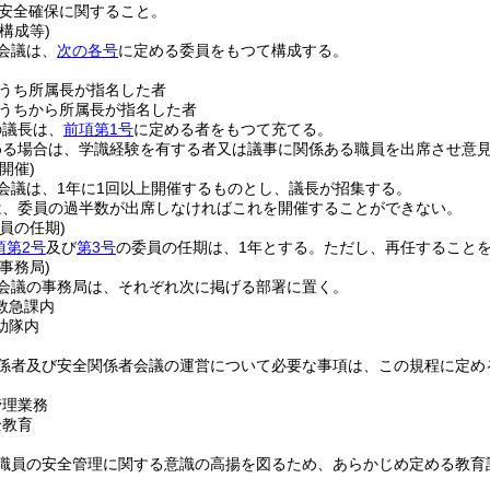
安全確保に関すること。
構成等)
会議は、
次の各号
に定める委員をもつて構成する。
うち所属長が指名した者
うちから所属長が指名した者
の議長は、
前項第1号
に定める者をもつて充てる。
める場合は、学識経験を有する者又は議事に関係ある職員を出席させ意
開催)
会議は、1年に1回以上開催するものとし、議長が招集する。
は、委員の過半数が出席しなければこれを開催することができない。
員の任期)
項第2号
及び
第3号
の委員の任期は、1年とする。
ただし、再任すること
事務局)
会議の事務局は、それぞれ次に掲げる部署に置く。
救急課内
助隊内
係者及び安全関係者会議の運営について必要な事項は、この規程に定め
管理業務
全教育
職員の安全管理に関する意識の高揚を図るため、あらかじめ定める教育