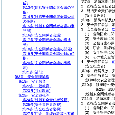
第7条
消防本部に
成)
2
総括安全責任者
第13条
(総括安全関係者会議の開
3
総括安全責任者
催)
(安全責任者)
第14条
(総括安全関係者会議委員
第8条
消防本部及
の任期)
2
安全責任者は、
第15条
(総括安全関係者会議の事
3
安全責任者は、
務局)
(1)
危険防止に関
第16条
(安全関係者会議)
(2)
安全教育に関
第17条
(安全関係者会議の構成
(3)
公務災害の原
等)
(4)
庁舎・訓練施
第18条
(安全関係者会議の開催)
(5)
安全管理に関
第19条
(安全関係者会議委員の任
(6)
その他安全管
期)
4
安全責任者は、
第20条
(安全関係者会議の事務
(安全担当者)
局)
第9条
所属長は、
第21条
(補則)
2
安全担当者は、
第3章
安全管理業務
(訓練時の安全管理
第1節
安全教育
第10条
訓練時の安
第22条
(一般教育)
第2節
総
第23条
(特別教育)
(総括安全関係者会
第2節
安全巡視等
第11条
消防本部に
第24条
(総括安全責任者巡視)
2
総括安全関係者
第25条
(安全責任者巡視)
(1)
危険防止に関
第26条
(安全担当者巡視)
(2)
安全管理の指
第27条
(庁舎・訓練施設等の整備