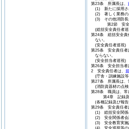
第23条
所属長は、
(1)
新たに採用さ
(2)
著しく業務の
(3)
その他消防長
第2節
安
(総括安全責任者巡
第24条
総括安全責
ない。
(安全責任者巡視)
第25条
安全責任者
ならない。
(安全担当者巡視)
第26条
安全担当者
2
安全責任者は、
(庁舎・訓練施設等
第27条
所属長は、
(消防資器材の点検
第28条
職員は、常
第4章
記録
(各種記録及び報告
第29条
安全責任者
(1)
総括安全関係
(2)
安全関係者会
(3)
安全教育実施
(4)
安全巡視等の