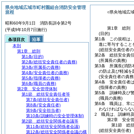
県央地域広域市町村圏組合消防安全管理
規程
○県央地域広
昭和60年9月1日 消防長訓令第2号
第1章
総則
(平成9年10月7日施行)
(目的)
第1条
この規程は
条項目次
沿革
進に寄与すること
本則
(総括安全責任者の
第1章
総則
第2条
総括安全責
第1条
(目的)
(所属長の責務)
第2条
(総括安全責任者の責務)
第3条
所属長
(消
第3条
(所属長の責務)
の防止及び軽減を
第4条
(安全責任者の責務)
(安全責任者の責務
第5条
(指揮者の責務)
第4条
安全責任者
第6条
(職員の責務)
(指揮者の責務)
第2章
安全管理体制
第5条
訓練時及び
第1節
総括安全責任者等
(職員の責務)
第7条
(総括安全責任者)
第6条
職員は、常
第8条
(安全責任者)
わなければならな
第9条
(安全担当者)
2
職員は、訓練時
第10条
(訓練時の安全管理体制)
第2章
安全
第2節
総括安全関係者会議等
第1節
総
第11条
(総括安全関係者会議)
(総括安全責任者)
第12条
(総括安全関係者会議の構