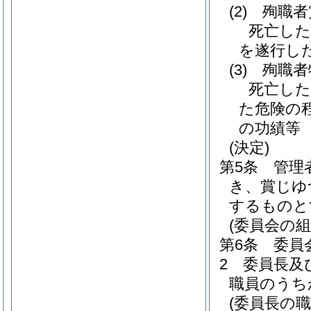
(2)
殉職者
死亡した
を遂行し
(3)
殉職者
死亡した
た危険の
の功績等
(決定)
第5条
管理
き、賞じゆ
するものと
(委員会の組
第6条
委員
2
委員長及
職員のうち
(委員長の職