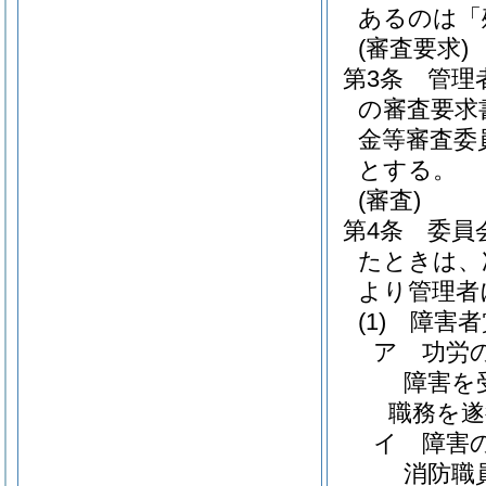
あるのは「
(審査要求)
第3条
管理
の審査要求
金等審査委
とする。
(審査)
第4条
委員
たときは、
より管理者
(1)
障害者
ア
功労
障害を
職務を遂
イ
障害
消防職