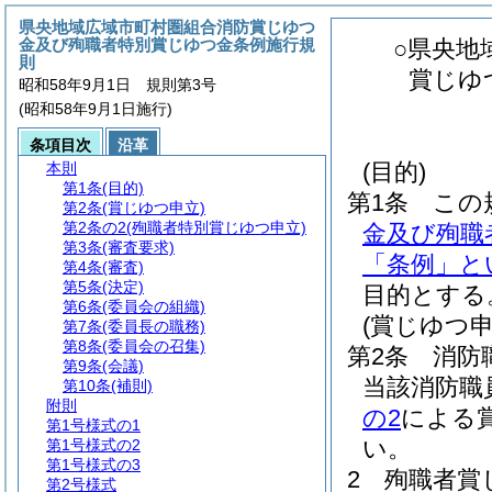
県央地域広域市町村圏組合消防賞じゆつ
金及び殉職者特別賞じゆつ金条例施行規
○県央地
則
賞じゆ
昭和58年9月1日 規則第3号
(昭和58年9月1日施行)
条項目次
沿革
(目的)
本則
第1条
(目的)
第1条
この
第2条
(賞じゆつ申立)
第2条の2
(殉職者特別賞じゆつ申立)
金及び殉職
第3条
(審査要求)
「条例」と
第4条
(審査)
第5条
(決定)
目的とする
第6条
(委員会の組織)
(賞じゆつ申
第7条
(委員長の職務)
第8条
(委員会の召集)
第2条
消防
第9条
(会議)
当該消防職
第10条
(補則)
附則
の2
による
第1号様式の1
い。
第1号様式の2
第1号様式の3
2
殉職者賞
第2号様式