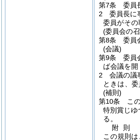
第7条
委員
2
委員長に
委員がその
(委員会の召
第8条
委員
(会議)
第9条
委員
ば会議を開
2
会議の議
ときは、委
(補則)
第10条
こ
特別賞じゆ
る。
附
則
この規則は