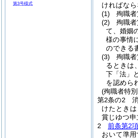
第3号様式
ければなら
(1)
殉職者
(2)
殉職者
て、婚姻
様の事情
のできる
(3)
殉職者
るときは
下「法」と
を認めら
(殉職者特
第2条の2
けたときは
賞じゆつ申
2
前条第2
おいて準用