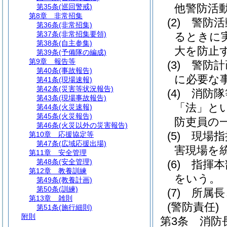
他警防活
第35条
(巡回警戒)
第8章
非常招集
(2)
警防活
第36条
(非常招集)
第37条
(非常招集要領)
るときに
第38条
(自主参集)
大を防止
第39条
(予備隊の編成)
第9章
報告等
(3)
警防計
第40条
(事故報告)
に必要な
第41条
(現場速報)
第42条
(災害等状況報告)
(4)
消防隊
第43条
(現場事故報告)
「法」とい
第44条
(火災速報)
第45条
(火災報告)
防吏員の
第46条
(火災以外の災害報告)
(5)
現場指
第10章
応援協定等
第47条
(広域応援出場)
害現場を
第11章
安全管理
第48条
(安全管理)
(6)
指揮本
第12章
教養訓練
をいう。
第49条
(教養計画)
第50条
(訓練)
(7)
所属長
第13章
雑則
(警防責任)
第51条
(施行細則)
附則
第3条
消防