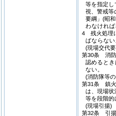
等を指定し
視、警戒等
要綱」
(昭和
わなければ
4
残火処理
ばならない
(現場交代要
第30条
消
認めるとき
ない。
(消防隊等の
第31条
鎮
は、現場状
等を段階的
(現場引揚)
第32条
引