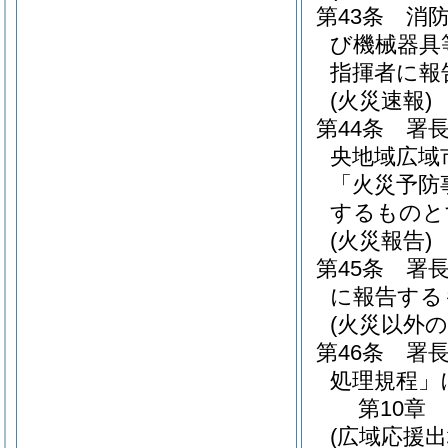
第43条
消
び機械器具
指揮者に報
(火災速報)
第44条
署
央地域広域
「火災予防
するものと
(火災報告)
第45条
署
に報告する
(火災以外の
第46条
署
処理規程」
第10章
(広域応援出