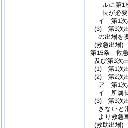
ルに第1
長が必
イ
第1
(3)
第3
の出場を
(救急出場)
第15条
救
及び第3次
(1)
第1次
(2)
第2次
ア
第1
イ
所属
(3)
第3次
きないと
より救急
(救助出場)