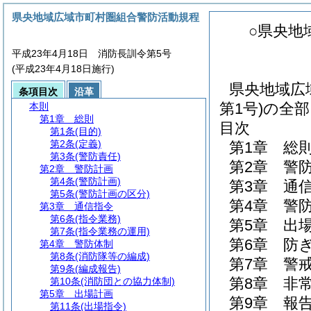
県央地域広域市町村圏組合警防活動規程
○県央地
平成23年4月18日 消防長訓令第5号
(平成23年4月18日施行)
県央地域広
条項目次
沿革
第1号)の全
本則
第1章
総則
目次
第1条
(目的)
第2条
(定義)
第1章
総
第3条
(警防責任)
第2章
警
第2章
警防計画
第4条
(警防計画)
第3章
通
第5条
(警防計画の区分)
第4章
警
第3章
通信指令
第6条
(指令業務)
第5章
出
第7条
(指令業務の運用)
第6章
防
第4章
警防体制
第8条
(消防隊等の編成)
第7章
警
第9条
(編成報告)
第8章
非
第10条
(消防団との協力体制)
第5章
出場計画
第9章
報
第11条
(出場指令)