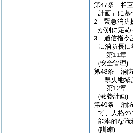
第47条
相
計画」に基
2
緊急消防
が別に定め
3
通信指令
に消防長に
第11章
(安全管理)
第48条
消
「県央地域
第12章
(教養計画)
第49条
消
て、人格の
能率的な職
(訓練)