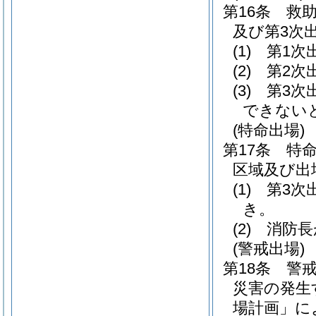
第16条
救
及び第3次
(1)
第1次
(2)
第2次
(3)
第3次
できない
(特命出場)
第17条
特
区域及び出
(1)
第3次
き。
(2)
消防長
(警戒出場)
第18条
警
災害の発生
場計画」に