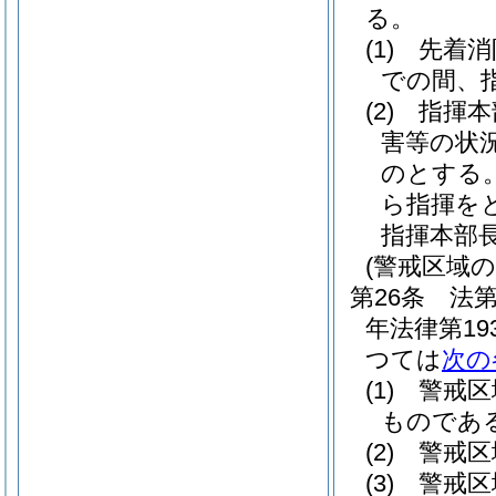
る。
(1)
先着消
での間、
(2)
指揮本
害等の状
のとする
ら指揮を
指揮本部
(警戒区域の
第26条
法第
年法律第19
つては
次の
(1)
警戒区
ものであ
(2)
警戒区
(3)
警戒区