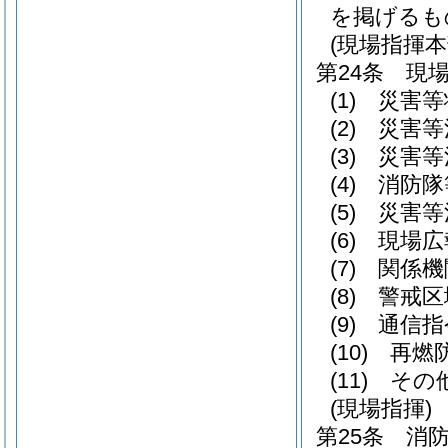
を掲げるも
(現場指揮本
第24条
現
(1)
災害等
(2)
災害等
(3)
災害等
(4)
消防隊
(5)
災害等
(6)
現場広
(7)
関係機
(8)
警戒区
(9)
通信指
(10)
再燃
(11)
その
(現場指揮)
第25条
消