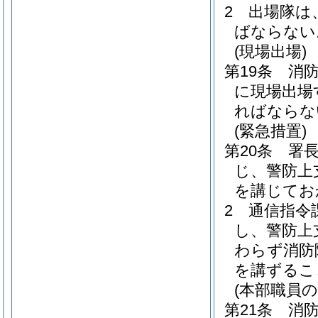
2
出場隊は
ばならない
(現場出場)
第19条
消
に現場出場
ればならな
(緊急措置)
第20条
署
じ、警防上
を講じてお
2
通信指令
し、警防上
わらず消防
を講ずるこ
(本部職員の
第21条
消