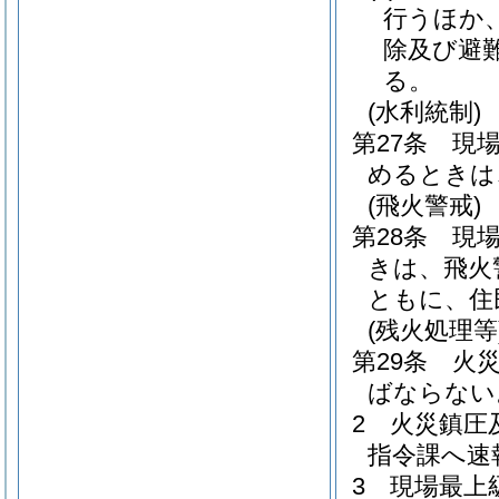
行うほか
除及び避
る。
(水利統制)
第27条
現
めるときは
(飛火警戒)
第28条
現
きは、飛火
ともに、住
(残火処理等
第29条
火
ばならない
2
火災鎮圧
指令課へ速
3
現場最上