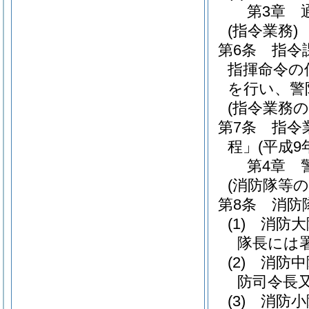
第3章
(指令業務)
第6条
指令
指揮命令の
を行い、警
(指令業務の
第7条
指令
程」
(平成9
第4章
(消防隊等の
第8条
消防
(1)
消防大
隊長には
(2)
消防中
防司令長
(3)
消防小