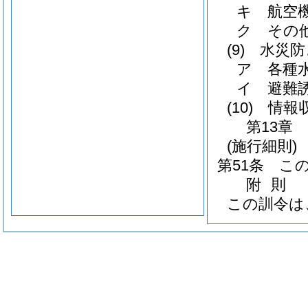
キ
航空
ク
その
(9)
水災防
ア
各種
イ
避難
(10)
情報
第13章
(施行細則)
第51条
こ
附
則
この訓令は