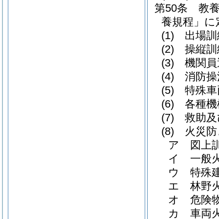
第50条
教
養規程」に
(1)
出場訓
(2)
操縦訓
(3)
機関員
(4)
消防操
(5)
特殊車
(6)
各種機
(7)
救助及
(8)
火災防
ア
図上
イ
一般
ウ
特殊
エ
林野
オ
危険
カ
車両