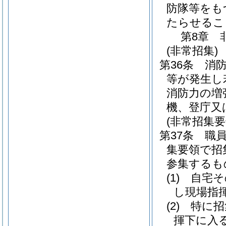
防隊等をも
たらせるこ
第8章
(非常招集)
第36条
消
等が発生し
消防力の増
機、登庁又
(非常招集要
第37条
職
集要領で招
参集するも
(1)
自宅そ
し現場指
(2)
特に招
揮下に入