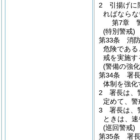
2
引揚げに
ればならな
第7章
(特別警戒)
第33条
消
危険である
戒を実施す
(警備の強化
第34条
署
体制を強化
2
署長は、
定めて、警
3
署長は、
ときは、速
(巡回警戒)
第35条
署