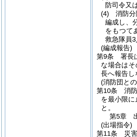
防司令又
(4)
消防分
編成し、
をもつて
救急隊員
(編成報告)
第9条
署長
な場合はそ
長へ報告し
(消防団との
第10条
消
を最小限に
と。
第5章
(出場指令)
第11条
災