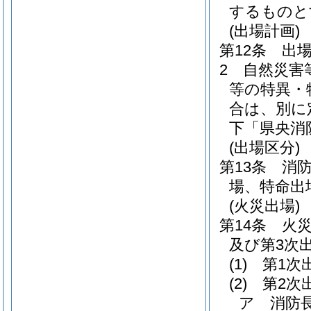
するものと
(出場計画)
第12条
出
2
自然災害
等の特異・
合は、別に
下「県央消
(出場区分)
第13条
消
場、特命出
(火災出場)
第14条
火
及び第3次
(1)
第1次
(2)
第2次
ア
消防