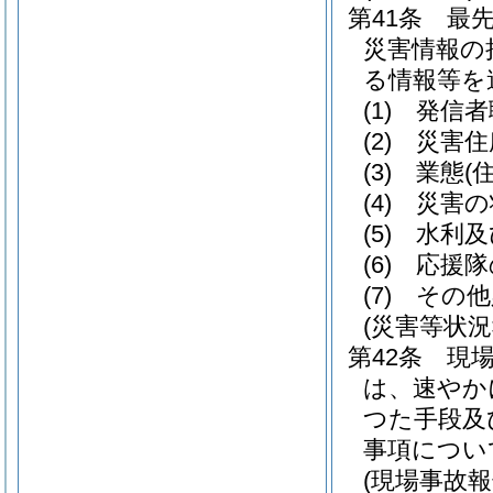
第41条
最
災害情報の
る情報等を
(1)
発信者
(2)
災害住
(3)
業態
(
(4)
災害の
(5)
水利及
(6)
応援隊
(7)
その他
(災害等状況
第42条
現
は、速やか
つた手段及
事項につい
(現場事故報