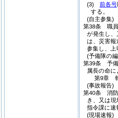
(3)
前各号
する。
(自主参集)
第38条
職
が発生し、
は、災害報
参集し、上
(予備隊の編
第39条
予
属長の命に
第9章
(事故報告)
第40条
消
き、又は現
指令課に速
(現場速報)