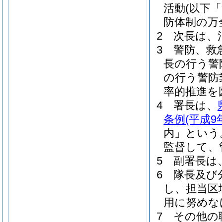
活動
(以下
防体制の万
2
次長は、
3
警防、救
長の行う警
の行う警防
率的推進を
4
署長は、
条例
(平成9
内」という
監督して、
5
副署長は
6
隊長及び
し、担当区
用に努めな
7
その他の