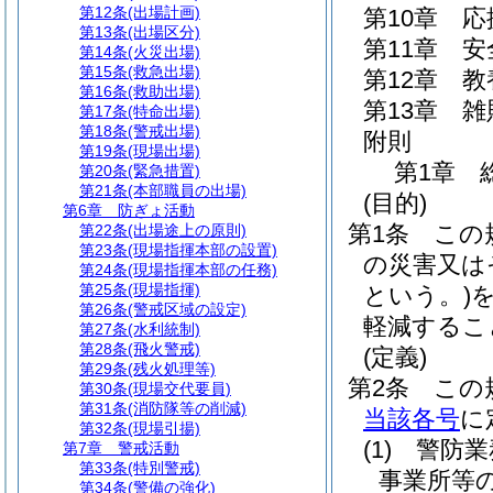
第12条
(出場計画)
第10章
応
第13条
(出場区分)
第11章
安
第14条
(火災出場)
第15条
(救急出場)
第12章
教
第16条
(救助出場)
第13章
雑
第17条
(特命出場)
第18条
(警戒出場)
附則
第19条
(現場出場)
第1章
第20条
(緊急措置)
第21条
(本部職員の出場)
(目的)
第6章
防ぎょ活動
第1条
この
第22条
(出場途上の原則)
第23条
(現場指揮本部の設置)
の災害又は
第24条
(現場指揮本部の任務)
第25条
(現場指揮)
という。)
第26条
(警戒区域の設定)
軽減するこ
第27条
(水利統制)
第28条
(飛火警戒)
(定義)
第29条
(残火処理等)
第2条
この
第30条
(現場交代要員)
第31条
(消防隊等の削減)
当該各号
に
第32条
(現場引揚)
(1)
警防業
第7章
警戒活動
第33条
(特別警戒)
事業所等
第34条
(警備の強化)