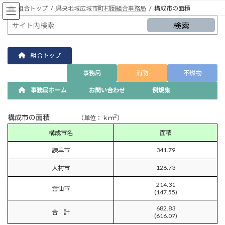
コ
ナ
組合トップ
県央地域広域市町村圏組合事務局
構成市の面積
ン
ビ
テ
ゲ
検索
ン
ー
ツ
シ
へ
ョ
組合トップ
ス
ン
事務局
消防
不燃物
キ
に
ッ
移
事務局ホーム
お問い合わせ
例規集
プ
動
2
構成市の面積
（単位：ｋｍ
）
構成市名
面積
341.79
諫早市
126.73
大村市
214.31
雲仙市
(147.55)
682.83
合 計
(616.07)