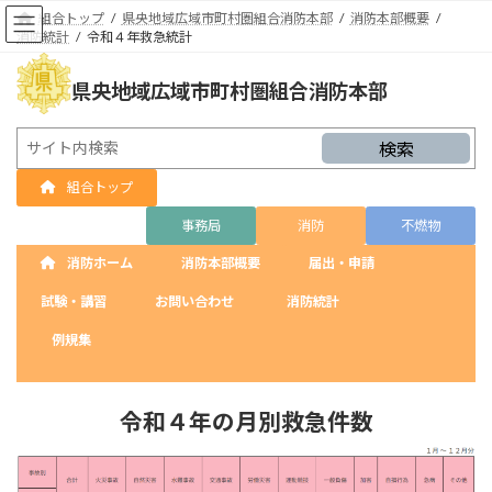
コ
ナ
組合トップ
県央地域広域市町村圏組合消防本部
消防本部概要
ン
ビ
消防統計
令和４年救急統計
テ
ゲ
ン
ー
県央地域広域市町村圏組合消防本部
ツ
シ
へ
ョ
ス
ン
検索
キ
に
ッ
移
組合トップ
プ
動
事務局
消防
不燃物
消防ホーム
消防本部概要
届出・申請
試験・講習
お問い合わせ
消防統計
例規集
令和４年の月別救急件数