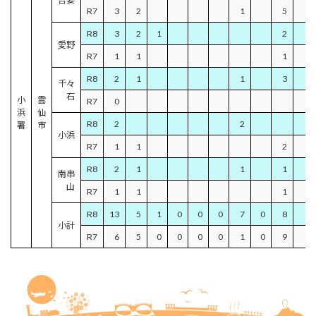
R7
3
2
1
5
4
R8
3
2
1
2
愛野
R7
1
1
1
1
R8
2
1
1
3
2
千々
石
小
雲
R7
0
浜
仙
R8
2
2
署
市
小浜
R7
1
1
2
R8
2
1
1
1
南串
山
R7
1
1
1
1
R8
13
5
1
0
0
0
7
0
8
3
小計
R7
6
5
0
0
0
0
1
0
9
8