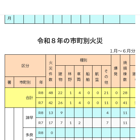
１
２
月
令和８年の市町別火災
１月～６月分
種別
火
焼
区分
災
爆
損
そ
件
建
林
車
船
航
発
棟
建物
の
数
物
野
両
舶
空
数
（㎡
署
市町別
年
他
R8
48
22
1
4
0
0
21
0
28
9
合計
R7
42
26
1
4
0
0
11
0
41
1,9
R8
13
9
4
11
諫早
R7
17
7
1
2
7
11
3
R8
0
多良