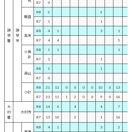
見
R7
0
R8
2
2
飯盛
R7
1
1
諫
諫
R8
4
1
3
1
3
早
早
高来
R7
4
4
5
1
署
市
R8
1
1
1
小長
井
R7
1
1
R8
1
1
森山
R7
0
R8
21
11
0
0
0
0
10
0
13
4
小計
R7
23
11
1
2
0
0
9
0
16
4
R8
14
6
4
4
7
1
大
村
大村市
R7
13
10
2
1
16
6
署
R8
4
1
3
2
1
吾妻