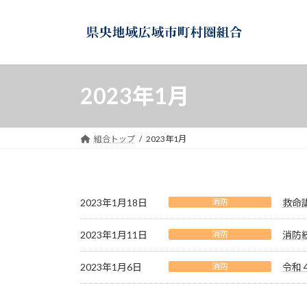
コ
ナ
ン
ビ
テ
ゲ
ン
ー
ツ
シ
2023年1月
へ
ョ
ス
ン
キ
に
ッ
移
組合トップ
2023年1月
プ
動
2023年1月18日
消防
救命
2023年1月11日
消防
消防
2023年1月6日
消防
令和