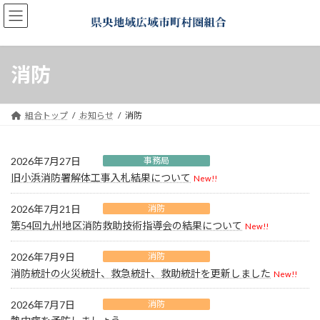
コ
ナ
ン
ビ
テ
ゲ
ン
ー
ツ
シ
消防
へ
ョ
ス
ン
キ
に
組合トップ
お知らせ
消防
ッ
移
プ
動
2026年7月27日
事務局
旧小浜消防署解体工事入札結果について
New!!
2026年7月21日
消防
第54回九州地区消防救助技術指導会の結果について
New!!
2026年7月9日
消防
消防統計の火災統計、救急統計、救助統計を更新しました
New!!
2026年7月7日
消防