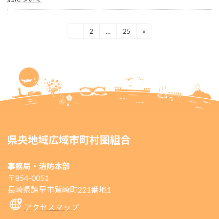
投
1
2
…
25
»
固
固
固
定
定
定
稿
ペ
ペ
ペ
ー
ー
ー
ナ
ジ
ジ
ジ
ビ
ゲ
ー
シ
県央地域広域市町村圏組合
ョ
ン
事務局・消防本部
〒854-0051
長崎県諫早市鷲崎町221番地1
アクセスマップ