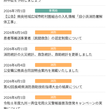
熱中症を予防しましょう
2026年7月1日
事務局
【公告】県央地域広域市町村圏組合の入札情報「旧小浜消防署解
体工事」
2026年6月16日
消防
患者等搬送事業者（民間救急）の認定制度について
2026年6月11日
消防
消防統計の火災統計、救急統計、救助統計を更新しました
2026年6月4日
消防
公安職公務員合同説明会案内を掲載いたしました
2026年6月1日
消防
第42回長崎県消防救助技術指導大会の結果について
2026年6月1日
消防
令和８年度九州一斉住宅用火災警報器普及啓発キャンペーンの実
施について