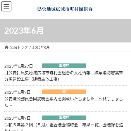
コ
ナ
ン
ビ
テ
ゲ
ン
ー
ツ
シ
2023年6月
へ
ョ
ス
ン
キ
に
組合トップ
2023年6月
ッ
移
プ
動
2023年6月29日
事務局
【公告】県央地域広域市町村圏組合の入札情報「諫早消防署高来
分署建設工事（建築主体工事）」
2023年6月9日
消防
公安職公務員合同説明会案内を掲載いたしました ～終了しまし
た～
2023年6月9日
事務局
令和５年第２回（５月）組合議会臨時会 結果一覧、会議録を追