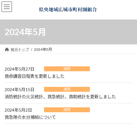
コ
ナ
ン
ビ
テ
ゲ
ン
ー
ツ
シ
2024年5月
へ
ョ
ス
ン
キ
に
組合トップ
2024年5月
ッ
移
プ
動
2024年5月27日
消防
救命講習日程表を更新しました
2024年5月15日
消防
消防統計の火災統計、救急統計、救助統計を更新しました
2024年5月2日
消防
救急隊の水分補給について