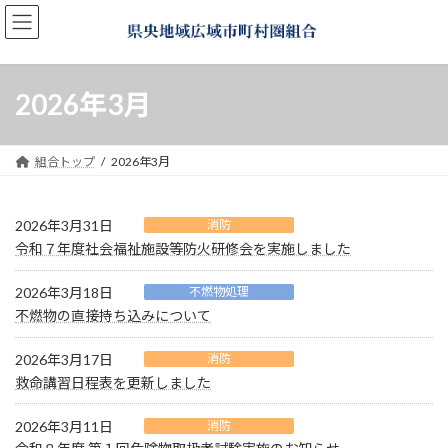
コ
ナ
ン
ビ
テ
ゲ
ン
ー
ツ
シ
2026年3月
へ
ョ
ス
ン
キ
に
組合トップ
2026年3月
ッ
移
プ
動
2026年3月31日
消防
令和７年度社会福祉施設等防火研修会を実施しました
2026年3月18日
不燃物処理
不燃物の直接持ち込みについて
2026年3月17日
消防
救命講習日程表を更新しました
2026年3月11日
消防