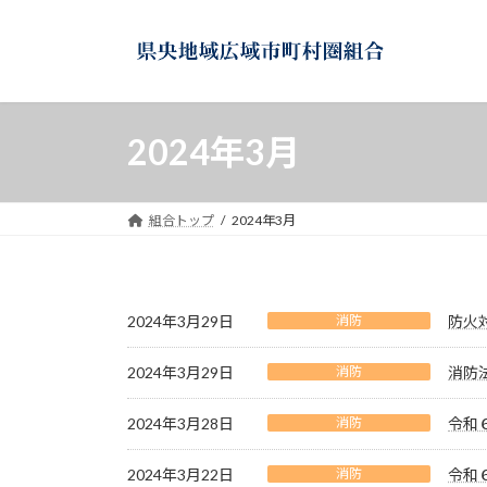
コ
ナ
ン
ビ
テ
ゲ
ン
ー
ツ
シ
2024年3月
へ
ョ
ス
ン
キ
に
ッ
移
組合トップ
2024年3月
プ
動
2024年3月29日
消防
防火
2024年3月29日
消防
消防
2024年3月28日
消防
令和
2024年3月22日
消防
令和