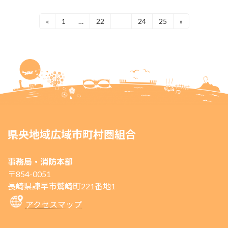
投
«
1
…
22
23
24
25
»
固
固
固
固
固
定
定
定
定
定
稿
ペ
ペ
ペ
ペ
ペ
ー
ー
ー
ー
ー
ナ
ジ
ジ
ジ
ジ
ジ
ビ
ゲ
ー
シ
県央地域広域市町村圏組合
ョ
ン
事務局・消防本部
〒854-0051
長崎県諫早市鷲崎町221番地1
アクセスマップ