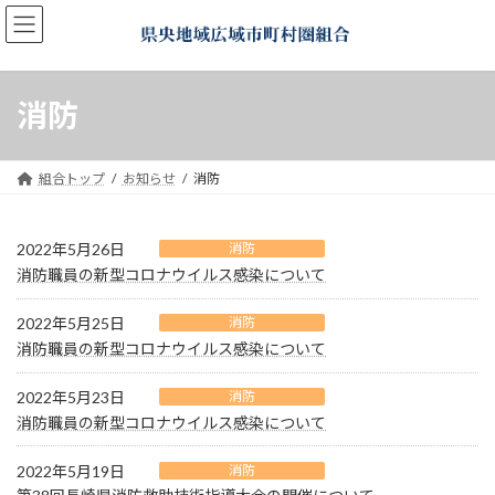
コ
ナ
ン
ビ
テ
ゲ
ン
ー
ツ
シ
消防
へ
ョ
ス
ン
キ
に
組合トップ
お知らせ
消防
ッ
移
プ
動
2022年5月26日
消防
消防職員の新型コロナウイルス感染について
2022年5月25日
消防
消防職員の新型コロナウイルス感染について
2022年5月23日
消防
消防職員の新型コロナウイルス感染について
2022年5月19日
消防