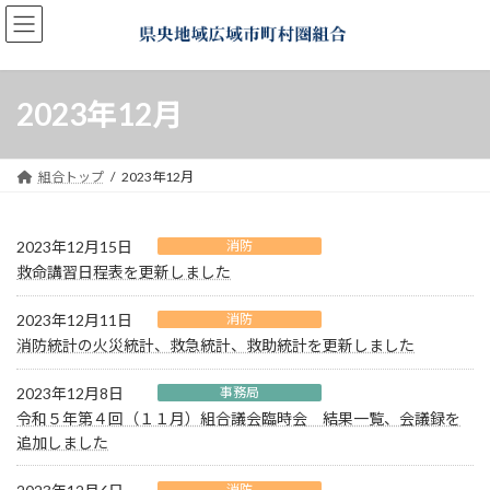
コ
ナ
ン
ビ
テ
ゲ
ン
ー
ツ
シ
2023年12月
へ
ョ
ス
ン
キ
に
組合トップ
2023年12月
ッ
移
プ
動
2023年12月15日
消防
救命講習日程表を更新しました
2023年12月11日
消防
消防統計の火災統計、救急統計、救助統計を更新しました
2023年12月8日
事務局
令和５年第４回（１１月）組合議会臨時会 結果一覧、会議録を
追加しました
消防