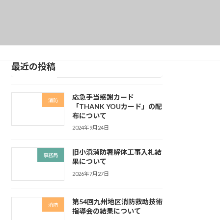
最近の投稿
応急手当感謝カード
消防
「THANK YOUカード」の配
布について
2024年9月24日
旧小浜消防署解体工事入札結
事務局
果について
2026年7月27日
第54回九州地区消防救助技術
消防
指導会の結果について