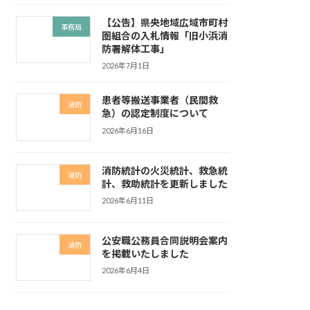
【公告】県央地域広域市町村
事務局
圏組合の入札情報「旧小浜消
防署解体工事」
2026年7月1日
患者等搬送事業者（民間救
消防
急）の認定制度について
2026年6月16日
消防統計の火災統計、救急統
消防
計、救助統計を更新しました
2026年6月11日
公安職公務員合同説明会案内
消防
を掲載いたしました
2026年6月4日