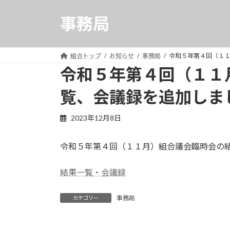
コ
ナ
ン
ビ
事務局
テ
ゲ
ン
ー
ツ
シ
組合トップ
お知らせ
事務局
令和５年第４回（１
へ
ョ
令和５年第４回（１１
ス
ン
覧、会議録を追加しま
キ
に
ッ
移
プ
動
2023年12月8日
令和５年第４回（１１月）組合議会臨時会の
結果一覧・会議録
事務局
カテゴリー