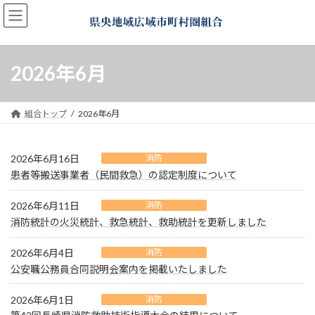
コ
ナ
ン
ビ
テ
ゲ
ン
ー
ツ
シ
2026年6月
へ
ョ
ス
ン
キ
に
組合トップ
2026年6月
ッ
移
プ
動
2026年6月16日
消防
患者等搬送事業者（民間救急）の認定制度について
2026年6月11日
消防
消防統計の火災統計、救急統計、救助統計を更新しました
2026年6月4日
消防
公安職公務員合同説明会案内を掲載いたしました
2026年6月1日
消防