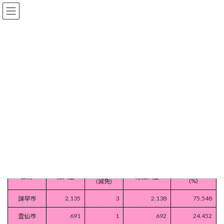
コ
ナ
組合トップ
県央地域広域市町村圏組合事務局
ン
ビ
資源化量及び残渣搬入量
テ
ゲ
検索
ン
ー
ツ
シ
へ
ョ
組合トップ
ス
ン
キ
に
事務局
消防
不燃物
ッ
移
プ
動
事務局ホーム
お問い合わせ
例規集
資源化量及び残渣搬入量
令和７年度資源化量
(単位：ｔ）
搬入量
割合
区分
搬入量
総搬入量
(%)
(減免)
2,135
3
2,138
75.548
諫早市
691
1
692
24.452
雲仙市