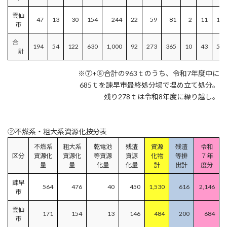
雲仙
47
13
30
154
244
22
59
81
2
11
146
市
合
194
54
122
630
1,000
92
273
365
10
43
596
計
※⑦+⑧合計の963ｔのうち、令和7年度中に
685ｔを諫早市最終処分場で埋め立て処分。
残り278ｔは令和8年度に繰り越し。
②不燃系・粗大系資源化按分表
不燃系
粗大系
乾電池
残渣
資源
残渣
令和
区分
資源化
資源化
等資源
資源
化物
等排
７年
量
量
化量
化量
計
出計
度分
諫早
564
476
40
450
1,530
616
2,146
市
雲仙
171
154
13
146
484
200
684
市