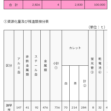
2,826
4
2,830
100.000
合 計
①資源化量及び残渣類按分表
（単位：ｔ）
カレット
非
ス
ア
蛍
乾
有
鉄
チ
金
ル
小計
光
電
効
区分
金
ー
属
ミ
①
管
池
砂
属
ル
類
缶
③
④
⑤
類
缶
計
白
茶
②
諫早
147
41
92
476
756
70
214
284
8
32
450
市