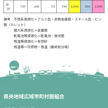
合
735
630
53
596
2,014
816
2,830
計
備考 不燃系資源化＝アルミ缶・非鉄金属類・スチール缶・ビン
類（カレット）
粗大系資源化＝金属類
乾電池等資源化＝乾電池・蛍光管
残渣等資源化＝有効砂
残渣等＝可燃物・残渣（最終処分場）
県央地域広域市町村圏組合