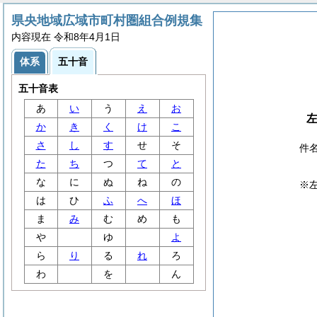
県央地域広域市町村圏組合例規集
内容現在 令和8年4月1日
体系
五十音
五十音表
あ
い
う
え
お
か
き
く
け
こ
さ
し
す
せ
そ
件
た
ち
つ
て
と
な
に
ぬ
ね
の
※
は
ひ
ふ
へ
ほ
ま
み
む
め
も
や
ゆ
よ
ら
り
る
れ
ろ
わ
を
ん