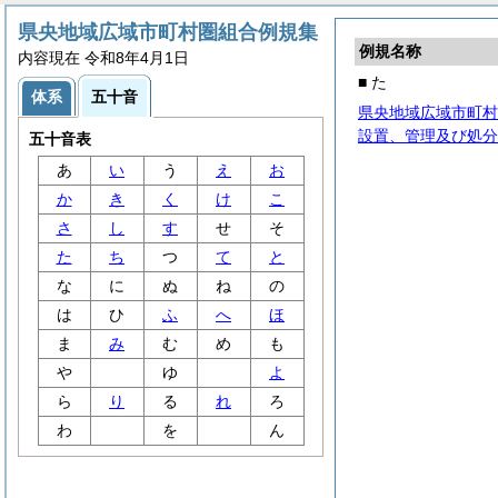
県央地域広域市町村圏組合例規集
例規名称
内容現在 令和8年4月1日
■ た
体系
五十音
県央地域広域市町村
設置、管理及び処分
五十音表
あ
い
う
え
お
か
き
く
け
こ
さ
し
す
せ
そ
た
ち
つ
て
と
な
に
ぬ
ね
の
は
ひ
ふ
へ
ほ
ま
み
む
め
も
や
ゆ
よ
ら
り
る
れ
ろ
わ
を
ん