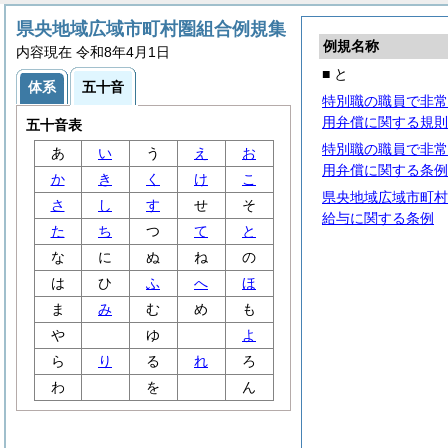
県央地域広域市町村圏組合例規集
例規名称
内容現在 令和8年4月1日
■ と
体系
五十音
特別職の職員で非常
用弁償に関する規則
五十音表
特別職の職員で非常
あ
い
う
え
お
用弁償に関する条例
か
き
く
け
こ
県央地域広域市町村
さ
し
す
せ
そ
給与に関する条例
た
ち
つ
て
と
な
に
ぬ
ね
の
は
ひ
ふ
へ
ほ
ま
み
む
め
も
や
ゆ
よ
ら
り
る
れ
ろ
わ
を
ん