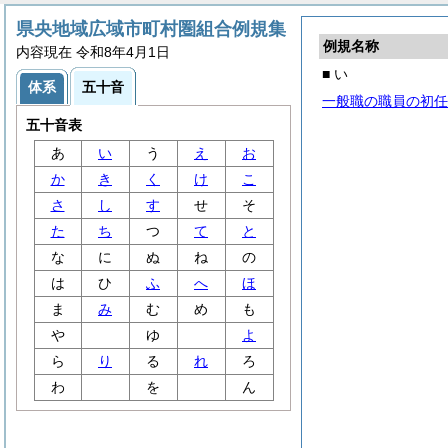
県央地域広域市町村圏組合例規集
例規名称
内容現在 令和8年4月1日
■ い
体系
五十音
一般職の職員の初任
五十音表
あ
い
う
え
お
か
き
く
け
こ
さ
し
す
せ
そ
た
ち
つ
て
と
な
に
ぬ
ね
の
は
ひ
ふ
へ
ほ
ま
み
む
め
も
や
ゆ
よ
ら
り
る
れ
ろ
わ
を
ん