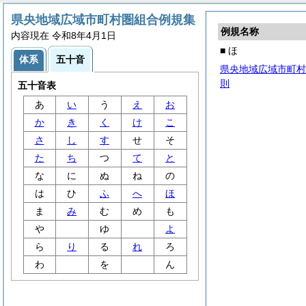
県央地域広域市町村圏組合例規集
例規名称
内容現在 令和8年4月1日
■ ほ
体系
五十音
県央地域広域市町村
則
五十音表
あ
い
う
え
お
か
き
く
け
こ
さ
し
す
せ
そ
た
ち
つ
て
と
な
に
ぬ
ね
の
は
ひ
ふ
へ
ほ
ま
み
む
め
も
や
ゆ
よ
ら
り
る
れ
ろ
わ
を
ん