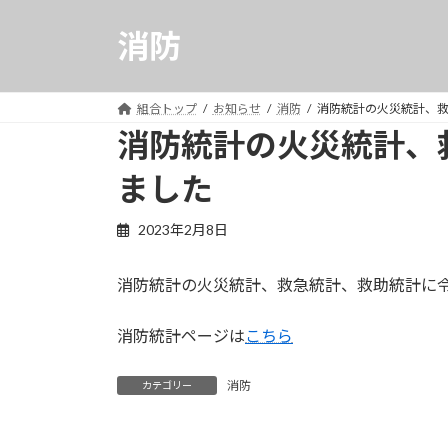
コ
ナ
ン
ビ
消防
テ
ゲ
ン
ー
ツ
シ
組合トップ
お知らせ
消防
消防統計の火災統計、
へ
ョ
消防統計の火災統計、
ス
ン
ました
キ
に
ッ
移
プ
動
2023年2月8日
消防統計の火災統計、救急統計、救助統計に
消防統計ページは
こちら
消防
カテゴリー