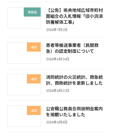
【公告】県央地域広域市町村
事務局
圏組合の入札情報「旧小浜消
防署解体工事」
2026年7月1日
患者等搬送事業者（民間救
消防
急）の認定制度について
2026年6月16日
消防統計の火災統計、救急統
消防
計、救助統計を更新しました
2026年6月11日
公安職公務員合同説明会案内
消防
を掲載いたしました
2026年6月4日