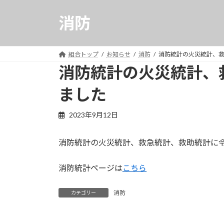
コ
ナ
ン
ビ
消防
テ
ゲ
ン
ー
ツ
シ
組合トップ
お知らせ
消防
消防統計の火災統計、
へ
ョ
消防統計の火災統計、
ス
ン
ました
キ
に
ッ
移
プ
動
2023年9月12日
消防統計の火災統計、救急統計、救助統計に
消防統計ページは
こちら
消防
カテゴリー