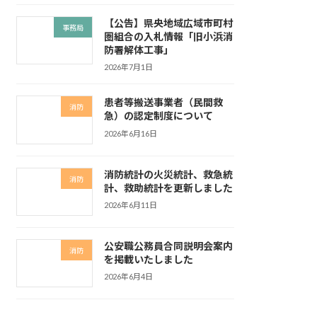
【公告】県央地域広域市町村
事務局
圏組合の入札情報「旧小浜消
防署解体工事」
2026年7月1日
患者等搬送事業者（民間救
消防
急）の認定制度について
2026年6月16日
消防統計の火災統計、救急統
消防
計、救助統計を更新しました
2026年6月11日
公安職公務員合同説明会案内
消防
を掲載いたしました
2026年6月4日