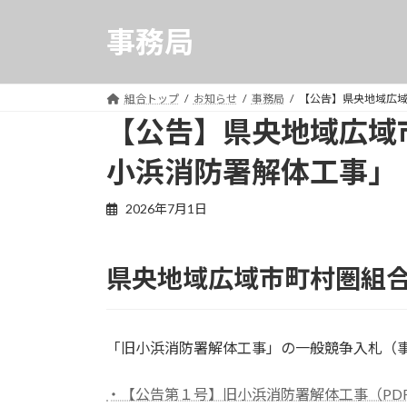
コ
ナ
ン
ビ
事務局
テ
ゲ
ン
ー
ツ
シ
組合トップ
お知らせ
事務局
【公告】県央地域広
へ
ョ
【公告】県央地域広域
ス
ン
小浜消防署解体工事」
キ
に
ッ
移
プ
動
2026年7月1日
県央地域広域市町村圏組
「旧小浜消防署解体工事」の一般競争入札（
・【公告第１号】旧小浜消防署解体工事（PD