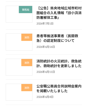
【公告】県央地域広域市町村
事務局
圏組合の入札情報「旧小浜消
防署解体工事」
2026年7月1日
患者等搬送事業者（民間救
消防
急）の認定制度について
2026年6月16日
消防統計の火災統計、救急統
消防
計、救助統計を更新しました
2026年6月11日
公安職公務員合同説明会案内
消防
を掲載いたしました
2026年6月4日