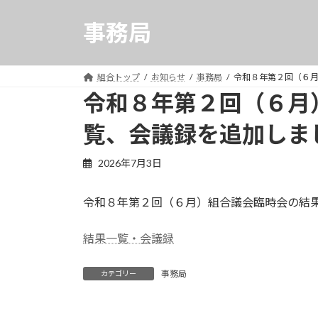
コ
ナ
ン
ビ
事務局
テ
ゲ
ン
ー
ツ
シ
組合トップ
お知らせ
事務局
令和８年第２回（６
へ
ョ
令和８年第２回（６月
ス
ン
覧、会議録を追加しま
キ
に
ッ
移
プ
動
2026年7月3日
令和８年第２回（６月）組合議会臨時会の結
結果一覧・会議録
事務局
カテゴリー