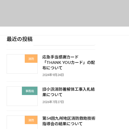
最近の投稿
応急手当感謝カード
消防
「THANK YOUカード」の配
布について
2024年9月24日
旧小浜消防署解体工事入札結
事務局
果について
2026年7月27日
第54回九州地区消防救助技術
消防
指導会の結果について