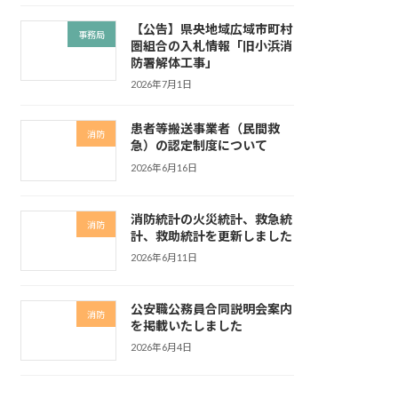
【公告】県央地域広域市町村
事務局
圏組合の入札情報「旧小浜消
防署解体工事」
2026年7月1日
患者等搬送事業者（民間救
消防
急）の認定制度について
2026年6月16日
消防統計の火災統計、救急統
消防
計、救助統計を更新しました
2026年6月11日
公安職公務員合同説明会案内
消防
を掲載いたしました
2026年6月4日