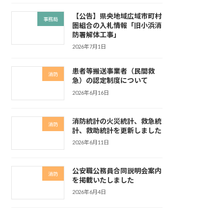
【公告】県央地域広域市町村
事務局
圏組合の入札情報「旧小浜消
防署解体工事」
2026年7月1日
患者等搬送事業者（民間救
消防
急）の認定制度について
2026年6月16日
消防統計の火災統計、救急統
消防
計、救助統計を更新しました
2026年6月11日
公安職公務員合同説明会案内
消防
を掲載いたしました
2026年6月4日