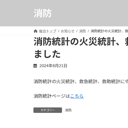
コ
ナ
ン
ビ
消防
テ
ゲ
ン
ー
ツ
シ
組合トップ
お知らせ
消防
消防統計の火災統計、
へ
ョ
消防統計の火災統計、
ス
ン
ました
キ
に
ッ
移
プ
動
2024年8月21日
消防統計の火災統計、救急統計、救助統計に
消防統計ページは
こちら
消防
カテゴリー