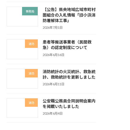
【公告】県央地域広域市町村
事務局
圏組合の入札情報「旧小浜消
防署解体工事」
2026年7月1日
患者等搬送事業者（民間救
消防
急）の認定制度について
2026年6月16日
消防統計の火災統計、救急統
消防
計、救助統計を更新しました
2026年6月11日
公安職公務員合同説明会案内
消防
を掲載いたしました
2026年6月4日