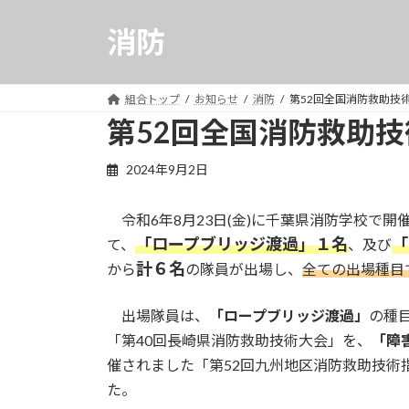
コ
ナ
ン
ビ
消防
テ
ゲ
ン
ー
ツ
シ
組合トップ
お知らせ
消防
第52回全国消防救助技
へ
ョ
第52回全国消防救助
ス
ン
キ
に
2024年9月2日
ッ
移
プ
動
令和6年8月23日(金)に千葉県消防学校で開
「ロープブリッジ渡過」１名
「
て、
、及び
計６名
から
の隊員が出場し、
全ての出場種目
出場隊員は、
「ロープブリッジ渡過」
の種目
「第40回長崎県消防救助技術大会」を、
「障
催されました「第52回九州地区消防救助技術
た。