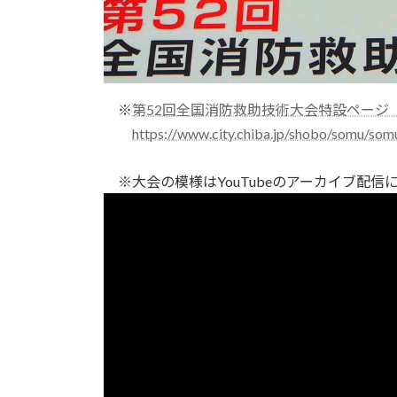
※
第52回全国消防救助技術大会特設ページ
https://www.city.chiba.jp/shobo/somu/so
※大会の模様はYouTubeのアーカイブ配信