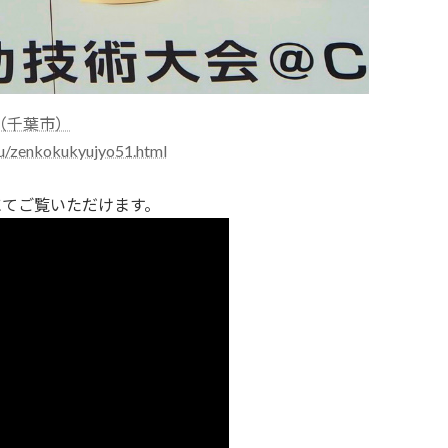
（千葉市）
mu/zenkokukyujyo51.html
にてご覧いただけます。