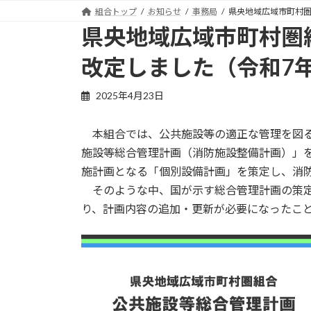
コ
ナ
組合トップ
お知らせ
事務局
県央地域広域市町村圏
ン
ビ
県央地域広域市町村圏
テ
ゲ
ン
ー
改定しました（令和7
ツ
シ
へ
ョ
2025年4月23日
ス
ン
キ
に
本組合では、公共施設等の適正な管理を図る
ッ
移
施設等総合管理計画（消防施設整備計画）」を
プ
動
施計画となる「個別設備計画」を策定し、消
そのような中、国が示す総合管理計画の策定
り、計画内容の追加・更新が必要になったこ