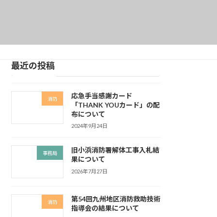
最近の投稿
応急手当感謝カード
消防
「THANK YOUカード」の配
布について
2024年9月24日
旧小浜消防署解体工事入札結
事務局
果について
2026年7月27日
第54回九州地区消防救助技術
消防
指導会の結果について