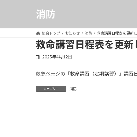
コ
ナ
ン
ビ
消防
テ
ゲ
ン
ー
ツ
シ
組合トップ
お知らせ
消防
救命講習日程表を更新
へ
ョ
救命講習日程表を更新
ス
ン
キ
に
2025年4月12日
ッ
移
プ
動
救急ページ
の「救命講習（定期講習）」講習
消防
カテゴリー