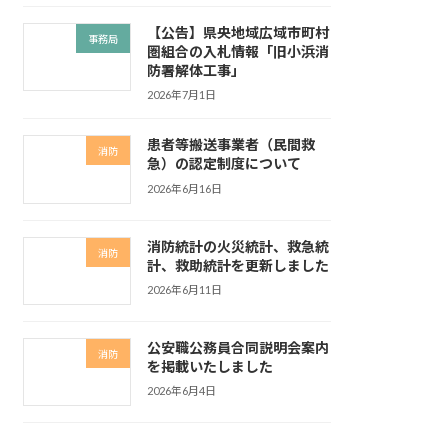
【公告】県央地域広域市町村
事務局
圏組合の入札情報「旧小浜消
防署解体工事」
2026年7月1日
患者等搬送事業者（民間救
消防
急）の認定制度について
2026年6月16日
消防統計の火災統計、救急統
消防
計、救助統計を更新しました
2026年6月11日
公安職公務員合同説明会案内
消防
を掲載いたしました
2026年6月4日